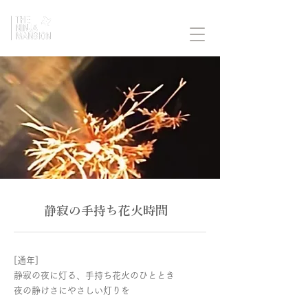
​静寂の手持ち花火時間
[通年]
静寂の夜に灯る、手持ち花火のひととき
夜の静けさにやさしい灯りを