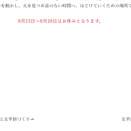
手を動かし、火を見つめ音のない時間へ。​ほどけていくための場所
8月25日〜8月28日はお休みとなります。
チと五平餅づくり⇀
​五