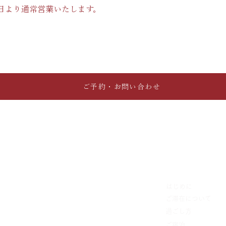
29日より通常営業いたします。
ご予約・お問い合わせ
​はじめに
​ご滞在について
​過ごし方
​ご宿泊