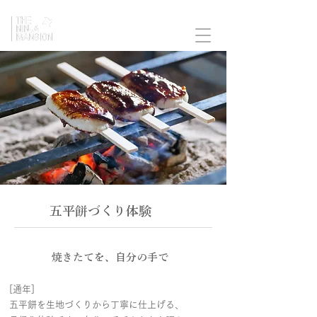
​五平餅づくり体験
​
焼きたてを、自分の手で
[通年]
​五平餅を生地づくりから丁寧に仕上げる、