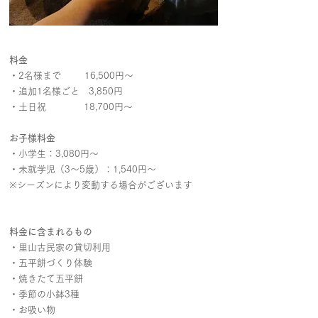
料金
・2名様まで 16,500円〜
・追加1名様ごと 3,850円
・土日祝 18,700円〜
お子様料金
・小学生：3,080円〜
​・未就学児（3〜5歳）：1,540円〜
※シーズンにより変動する場合がございます
料金に含まれるもの
​・里山古民家の貸切利用
・五平餅づくり体験
・焼きたて五平餅
・季節の小鉢3種
​・お吸い物